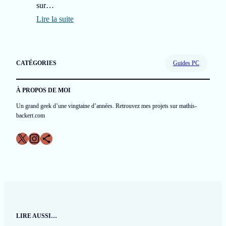
t
sur…
:
Lire la suite
p
:
a
E
s
n
CATÉGORIES
Guides PC
d
v
e
o
À PROPOS DE MOI
s
y
Un grand geek d’une vingtaine d’années. Retrouvez mes projets sur mathis-
o
e
backert.com
n
r
X
Instagram
Icône de partage
a
u
u
n
l
f
a
l
n
u
c
x
LIRE AUSSI…
e
O