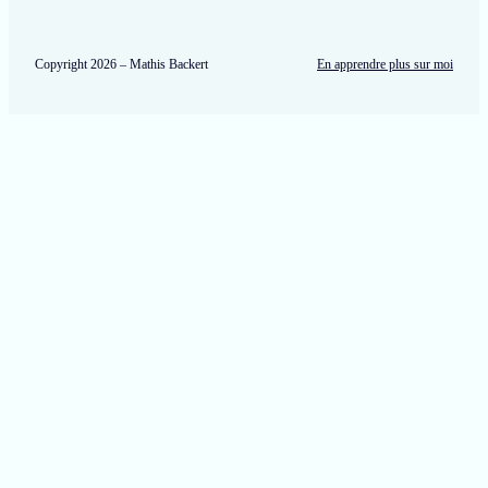
t
i
e
d
Copyright 2026 – Mathis Backert
En apprendre plus sur moi
T
V