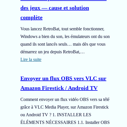
des jeux — cause et solution
complète
Vous lancez RetroBat, tout semble fonctionner,
Windows a bien du son, les émulateurs ont du son
quand ils sont lancés seuls… mais dès que vous
démarrez un jeu depuis RetroBat,…
Lire la suite
:
R
Envoyer un flux OBS vers VLC sur
e
Amazon Firestick / Android TV
t
r
Comment envoyer un flux vidéo OBS vers sa télé
o
grâce à VLC Media Player, sur Amazon Firestick
B
ou Android TV ? 1. INSTALLER LES
a
ÉLÉMENTS NÉCESSAIRES 1.1. Installer OBS