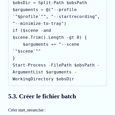
$obsDir = Split-Path $obsPath

$arguments = @("--profile 
`"$profile`"", "--startrecording", 
"--minimize-to-tray")

if ($scene -and 
$scene.Trim().Length -gt 0) {

    $arguments += "--scene 
`"$scene`""

}

Start-Process -FilePath $obsPath -
ArgumentList $arguments -
WorkingDirectory $obsDir
5.3. Créer le fichier batch
Créer start_stream.bat :