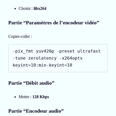
Choisir :
libx264
Partie “Paramètres de l’encodeur vidéo”
Copier-coller :
-pix_fmt yuv420p -preset ultrafast 
-tune zerolatency -x264opts 
keyint=10:min-keyint=10
Partie “Débit audio”
Mettre :
128 Kbps
Partie “Encodeur audio”