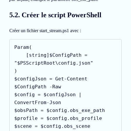
5.2. Créer le script PowerShell
Créer un fichier start_stream.ps1 avec :
Param(

    [string]$ConfigPath = 
"$PSScriptRoot\config.json"

)

$configJson = Get-Content 
$ConfigPath -Raw

$config = $configJson | 
ConvertFrom-Json

$obsPath = $config.obs_exe_path

$profile = $config.obs_profile

$scene = $config.obs_scene
