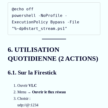
@echo off

powershell -NoProfile -
ExecutionPolicy Bypass -File 
"%~dp0start_stream.ps1"
6. UTILISATION
QUOTIDIENNE (2 ACTIONS)
6.1. Sur la Firestick
Ouvrir
VLC
Menu →
Ouvrir le flux réseau
Choisir :
udp://@:1234