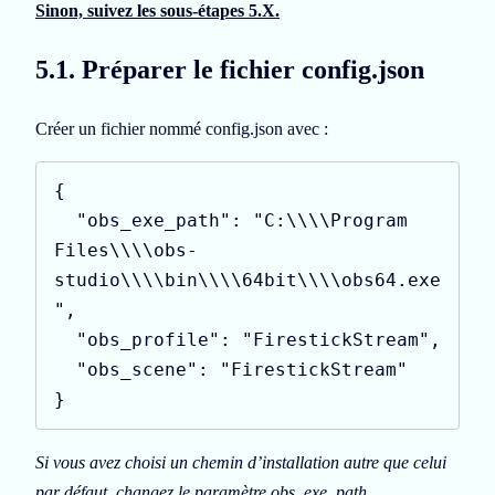
Sinon, suivez les sous-étapes 5.X.
5.1. Préparer le fichier config.json
Créer un fichier nommé config.json avec :
{

  "obs_exe_path": "C:\\\\Program 
Files\\\\obs-
studio\\\\bin\\\\64bit\\\\obs64.exe
",

  "obs_profile": "FirestickStream",

  "obs_scene": "FirestickStream"

}
Si vous avez choisi un chemin d’installation autre que celui
par défaut, changez le paramètre obs_exe_path.