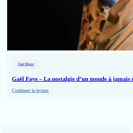
Fast Music
Gaël Faye – La nostalgie d’un monde à jamais 
:
Continuer la lecture
Gaël
Faye
–
La
nostalgie