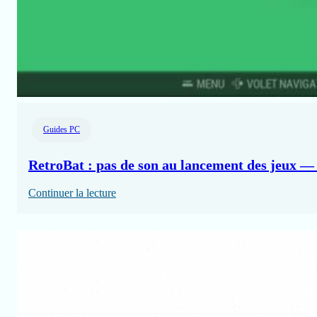
Guides PC
RetroBat : pas de son au lancement des jeux — 
:
Continuer la lecture
RetroBat
:
pas
de
son
au