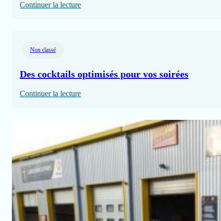
:
Continuer la lecture
Nettoyer
sa
voiture
Non classé
:
guide
Des cocktails optimisés pour vos soirées
ultime
:
Continuer la lecture
du
Des
lavage
cocktails
professionnel
optimisés
pour
vos
soirées