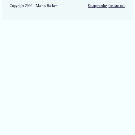
d’un
Copyright 2026 – Mathis Backert
En apprendre plus sur moi
monde
à
jamais
disparu